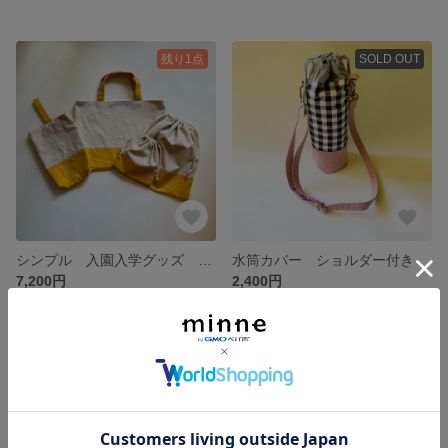
残り1点
SOLD OUT
シンプル 入園入学グッズ 4点セット（ベージュ×マスタード）
水筒カバー ショルダー付き
7,200円
2,400円
SOLD OUT
残り1点