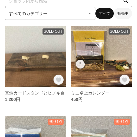
すべて
販売中
SOLD OUT
SOLD OUT
真鍮カードスタンドとヒノキ台
ミニ卓上カレンダー
1,200円
450円
残り1点
残り1点