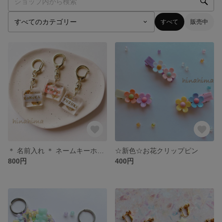
すべて
販売中
＊ 名前入れ ＊ ネームキーホルダー ＊
☆新色☆お花クリップピン
800円
400円