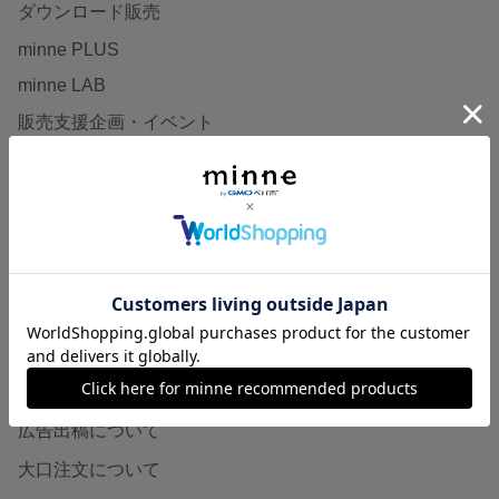
ダウンロード販売
minne PLUS
minne LAB
販売支援企画・イベント
読みもの
minneとものづくりと
minne学習帖
ニュース
minneの本
企業の方へ
広告出稿について
大口注文について