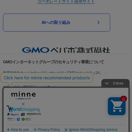
コーポレートサイト
採用サイト
AIへの取り組み
GMOインターネットグループのセキュリティ事業について
世界初総合ネットセキュリティサービス「GMOセキュリティ24」
パスワード漏洩診断
Webサイトリスク診断
セキュリティ相談AIチャットボット
実在証明・盗聴対策
サイバー攻撃対策（GMOサイバーセキュリティ byイエラエ）
サイバー攻撃対策（GMO Flatt Security）
なりすまし対策
セキュリティ事業の軌跡