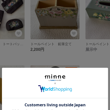
トールペイント トートバッグ3点セット
トールペイント 鉛筆立て
2,200円
展示中
残り1点