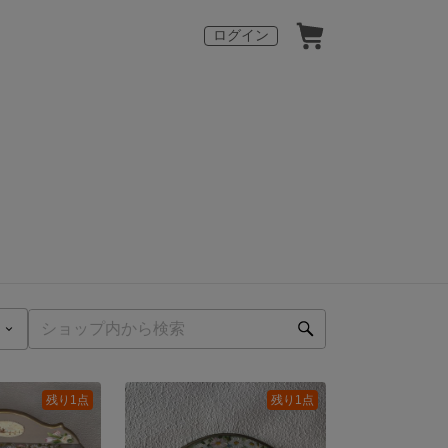
ログイン
残り1点
残り1点