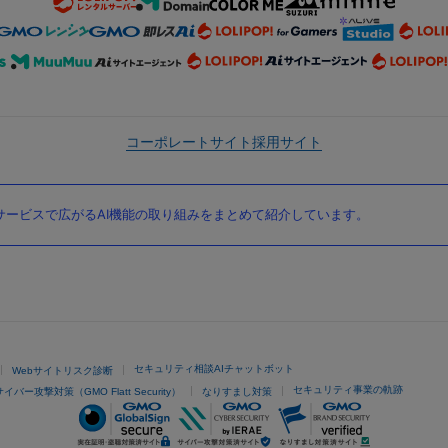
コーポレートサイト
採用サイト
ービスで広がるAI機能の取り組みをまとめて紹介しています。
セキュリティ相談AIチャットボット
Webサイトリスク診断
セキュリティ事業の軌跡
サイバー攻撃対策（GMO Flatt Security）
なりすまし対策