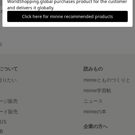
トールペイント 本革 財布 パスポート お薬手帳 収納可能
トールペイント カジュアルバッグ W34 cm×H25cm×D8cm A4収納可能
3,000円
覧
について
読みもの
で売りたい
minneとものづくりと
minne学習帖
ージ販売
ニュース
ード販売
minneの本
LUS
企業の方へ
AB