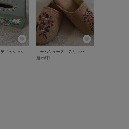
トールペイント ティッシュケース 花柄
ルームシューズ スリッパ トールペイント tole paint 花柄 薔薇柄 スペア用 在宅 室内 かわいい 上品
展示中