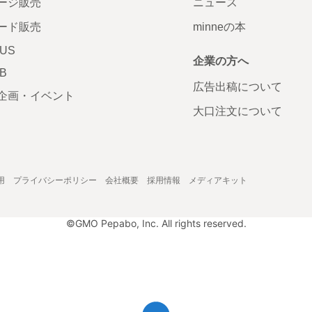
ージ販売
ニュース
ード販売
minneの本
LUS
企業の方へ
AB
広告出稿について
企画・イベント
大口注文について
用
プライバシーポリシー
会社概要
採用情報
メディアキット
©GMO Pepabo, Inc. All rights reserved.