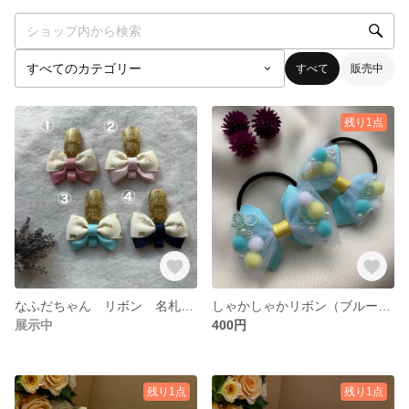
すべて
販売中
残り1点
なふだちゃん リボン 名札 入園 入学 ギフト プチギフト 穴を開けない名札 クリップ式
しゃかしゃかリボン（ブルー）ヘアゴム 2本セット しゃかしゃか
展示中
400円
残り1点
残り1点