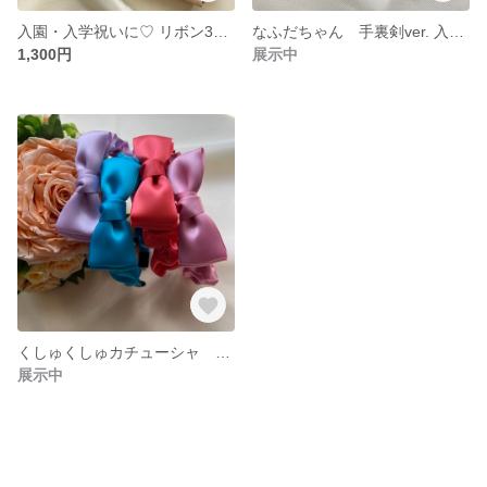
入園・入学祝いに♡ リボン3点セット（チェック） ギフト なふだちゃん たんぽぽリボン ダブルリボン
なふだちゃん 手裏剣ver. 入園祝い 入学祝い 名札 プチギフト 穴を開けない名札
1,300円
展示中
くしゅくしゅカチューシャ 普段使いから発表会などにも🎵
展示中