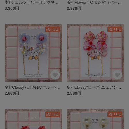
💐⌇シェルフラワーリング❤︎キラキラ お上品 可愛い ハームソウフ
🥀⌇"Flower ×OHANA"（パープルラメ）ピアス/イヤリング キラキラ かわいい 個性的 大ぶり じゃらじゃら
3,300円
2,970円
残り1点
残り1点
💎⌇"Classy×OHANA"ブルー×ピンクラメ ピアス/イヤリング お花 キラキラ 大ぶり 華やか 個性的 じゃらじゃら ハームソウフ
💎⌇"Classy"ローズ ニュアンス インクアート ピアス/イヤリング お花 キラキラ 大ぶり 華やか 個性的 じゃらじゃら ハームソウフ
2,860円
2,860円
残り1点
残り1点