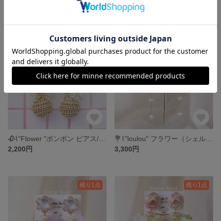
3,300円
2,860円
残り1点
🥀⌇"Flower "ボンボン ピアス/イヤリング キラキラ お花 かわいい 個性的 大ぶり じゃらじゃら パール ハート
💐⌇"loulou" フラワー（シェル×サーモンピンクラメ）ピアス/イヤリング キラキラ かわいい 個性的 ビーズ刺繍
2,200円
3,300円
残り1点
残り1点