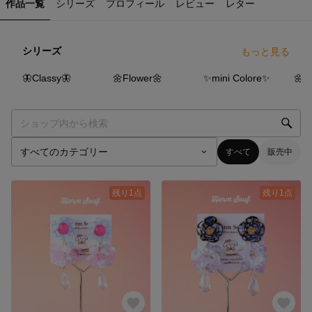
作品一覧
シリーズ
プロフィール
レビュー
レター
シリーズ
もっと見る
21
点
22
点
1
点
🦋Classy🦋
🌼Flower🌼
✨mini Colore✨
🌼O
すべて
販売中
残り1点
残り1点