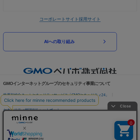
コーポレートサイト
採用サイト
AIへの取り組み
GMOインターネットグループのセキュリティ事業について
世界初総合ネットセキュリティサービス「GMOセキュリティ24」
パスワード漏洩診断
Webサイトリスク診断
セキュリティ相談AIチャットボット
実在証明・盗聴対策
サイバー攻撃対策（GMOサイバーセキュリティ byイエラエ）
サイバー攻撃対策（GMO Flatt Security）
なりすまし対策