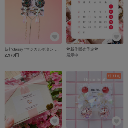
🦢⌇"classy "マジカルボタン ピアス/イヤリング キラキラ かわいい 個性的 大ぶり じゃらじゃら パール ハート
💖新作販売予定💖
2,970円
展示中
残り1点