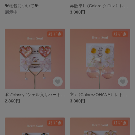
💝梱包について💝
再販💐⌇《Colore クロレ》レトロフラワー（レッド） ピアス/イヤリング スパンコール お花 大ぶり 個性的 華やか
展示中
3,300円
残り1点
残り1点
🥀⌇"classy "シェル入りハート ピアス/イヤリング キラキラ かわいい 個性的 大ぶり じゃらじゃら パール ハート
💐⌇《Colore×OHANA》レトロフラワー（イエロー） ピアス/イヤリング スパンコール お花 大ぶり 個性的 華やか
2,860円
3,300円
残り1点
残り1点