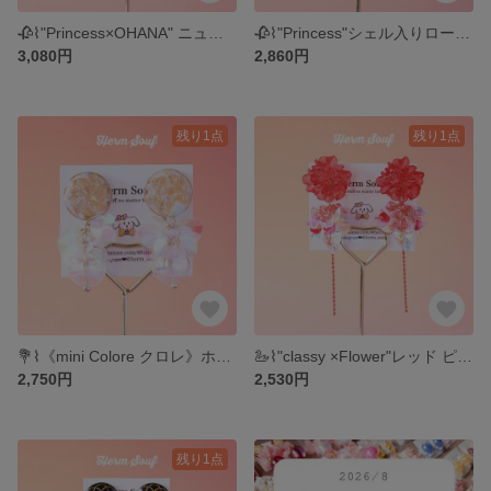
🥀⌇"Princess×OHANA" ニュアンスチェック（水色）ピアス/イヤリング スパンコール お花 キラキラ 小ぶり 華やか 個性的
🥀⌇"Princess"シェル入りローズ ピアス/イヤリング スパンコール お花 キラキラ 小ぶり 華やか 個性的
3,080円
2,860円
残り1点
残り1点
💐⌇《mini Colore クロレ》ホイップラメボタン ピアス/イヤリング スパンコール お花 大ぶり 個性的 華やか
🦢⌇"classy ×Flower"レッド ピアス/イヤリング キラキラ かわいい 個性的 大ぶり じゃらじゃら パール ハート
2,750円
2,530円
残り1点