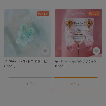
残り1点
残り1点
🥀⌇"Princess"レトロボタンピアス/イヤリング スパンコール お花 キラキラ 小ぶり 華やか 個性的
💎⌇"Classy"手染めボタン(クリアピンク) ピアス/イヤリング スパンコール お花 キラキラ 大ぶり 華やか 個性的 じゃらじゃら ハームソウフ
2,860円
2,530円
前へ
次へ