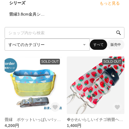
シリーズ
もっと見る
6
点
畳縁3.8cm金具ショルダー紐 長さ調節可能
すべて
販売中
SOLD OUT
SOLD OUT
畳縁 ポケットいっぱいバックinバック・38mmシルバ金具ショルダー紐
🍓かわいらしいイチゴ柄畳ヘリショルダー紐
4,200円
1,400円