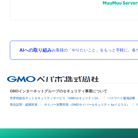
AIへの取り組み
お客様の「やりたいこと」をもっと手軽に。各サ
GMOインターネットグループのセキュリティ事業について
世界初総合ネットセキュリティサービス「GMOセキュリティ24」
パスワード漏洩診断
実在証明・盗聴対策
サイバー攻撃対策（GMOサイバーセキュリティ byイエラエ）