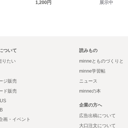
1,200円
展示中
について
読みもの
で売りたい
minneとものづくりと
minne学習帖
ージ販売
ニュース
ード販売
minneの本
LUS
企業の方へ
AB
広告出稿について
企画・イベント
大口注文について