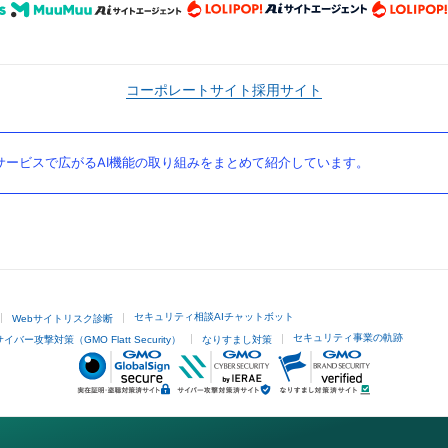
コーポレートサイト
採用サイト
ービスで広がるAI機能の取り組みをまとめて紹介しています。
セキュリティ相談AIチャットボット
Webサイトリスク診断
セキュリティ事業の軌跡
サイバー攻撃対策（GMO Flatt Security）
なりすまし対策