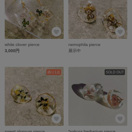
white clover pierce
nemophila pierce
3,000円
展示中
残り1点
SOLD OUT
sweet alyssum pierce
*sakura herbarium pierce