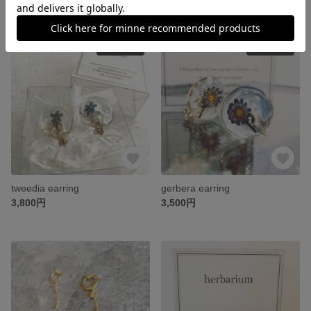
SOLD OUT
SOLD OUT
tweedia earring
gerbera earring
3,800円
3,500円