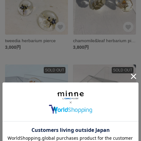
tweedia herbarium pierce
chamomile&leaf herbarium pierce
3,000円
3,800円
SOLD OUT
SOLD OUT
sakura earring
gerbera&leaf earring
3,800円
3,500円