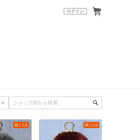
ログイン
残り1点
残り1点