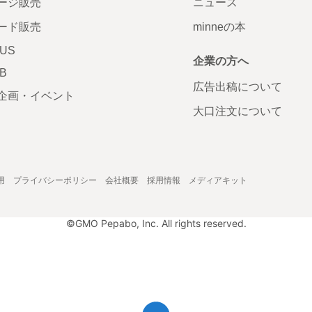
ージ販売
ニュース
ード販売
minneの本
LUS
企業の方へ
AB
広告出稿について
企画・イベント
大口注文について
用
プライバシーポリシー
会社概要
採用情報
メディアキット
©GMO Pepabo, Inc. All rights reserved.