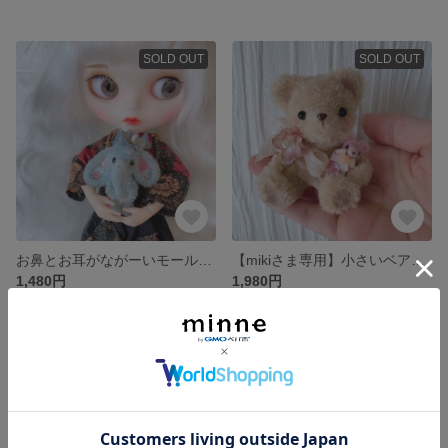
SOLD OUT
SOLD OUT
お鼻とお耳がながーいモールゾウさん(ヴィンテージブルー)
【mikiさま専用】小さいベアちゃん抱っこした子
1,480円
1,980円
SOLD OUT
SOLD OUT