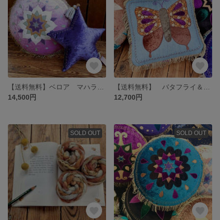
【送料無料】ベロア マハラジャ クッション ピンクパープル 丸型 マンダラ 六芒星 boho ボヘミアン エスニック トライバル ヒッピー 妖精 インド モロッコ ジプシー かわいい ヨガ 瞑想
【送料無料】 バタフライ＆LOVE ヒッピー パッチ クッション boho ボヘミアン エスニック ヒッピー LOVE&PEACE ジプシー フロアークッション
14,500円
12,700円
SOLD OUT
SOLD OUT