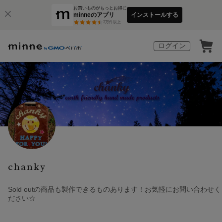
お買いものがもっとお得に
minneのアプリ
インストールする
3
万件以上
ログイン
chanky
Sold outの商品も製作できるものあります！お気軽にお問い合わせく
ださい☆