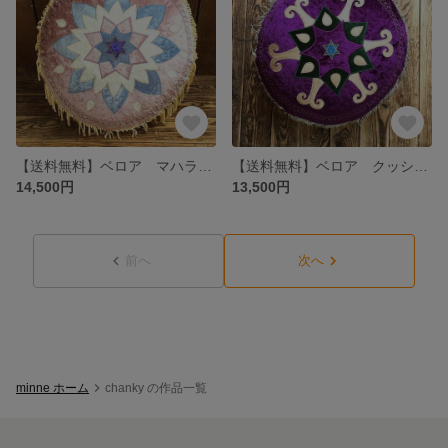
【送料無料】ベロア マハラジャ クッション ピンク インテリア かわいい 六芒星 曼荼羅 花 エスニック ボヘミアン ヒッピー かわいい サイケデリック トライバル ヨガ 瞑想
【送料無料】ベロア クッション 紫 六芒星 幾何学模様 アラベスク モロッコ インド アジアン リビング プレゼント 個性的 レトロ
14,500円
13,500円
前へ
次へ
minne ホーム
chanky の作品一覧