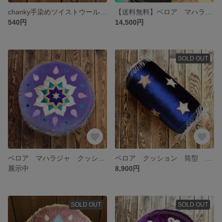
chanky手染めツイストウール☆old time
【送料無料】ベロア マハラジャ クッション レトロブルー 丸型 マンダラ 六芒星 boho ボヘミアン エスニック ヒッピー マハラジャ インド モロッコ かわいい トライバル 瞑想 ヨガ
540円
14,500円
SOLD OUT
ベロア マハラジャ クッション ラベンダー 丸型 マンダラ 六芒星 boho ボヘミアン エスニック ヒッピー マハラジャ インド モロッコ トライバル 瞑想 ヨガ かわいい
ベロア クッション 筒型 ネイビー 紺 星 六芒星 ラメ フリンジ 金 月 ボヘミアン ヒッピー boho 宇宙 レトロ
展示中
8,900円
SOLD OUT
SOLD OUT