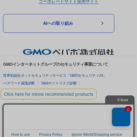
コーポレートサイト
採用サイト
AIへの取り組み
GMOインターネットグループのセキュリティ事業について
世界初総合ネットセキュリティサービス「GMOセキュリティ24」
パスワード漏洩診断
Webサイトリスク診断
セキュリティ相談AIチャットボット
実在証明・盗聴対策
サイバー攻撃対策（GMOサイバーセキュリティ byイエラエ）
サイバー攻撃対策（GMO Flatt Security）
なりすまし対策
セキュリティ事業の軌跡