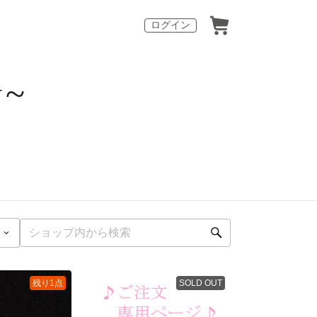
ログイン
y~
残り1点
SOLD OUT