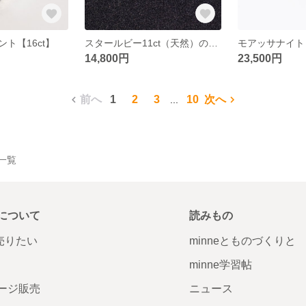
ト【16ct】
スタールビー11ct（天然）のペンダント
14,800円
23,500円
前へ
1
2
3
10
次へ
...
作品一覧
について
読みもの
で売りたい
minneとものづくりと
minne学習帖
ージ販売
ニュース