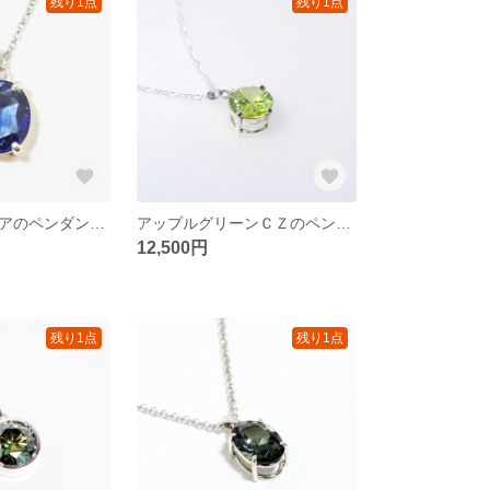
残り1点
残り1点
ブルーサファイアのペンダント【大粒・24ct】
アップルグリーンＣＺのペンダント
12,500円
残り1点
残り1点