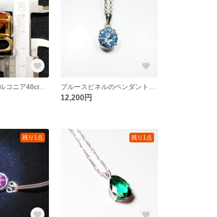
キュービックジルコニア48ctの帯留め飾り【試作】
ブルースピネルのペンダント（6.5ct）
12,200円
残り1点
残り1点