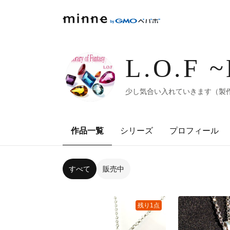
L.O.F ~
少し気合い入れていきます（製
作品一覧
シリーズ
プロフィール
すべて
販売中
残り1点