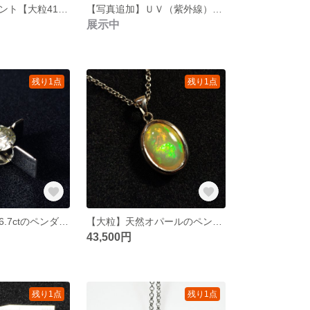
ルビーのペンダント【大粒41ct】
【写真追加】ＵＶ（紫外線）で変色、蛍光する宝石について～説明のページ
展示中
残り1点
残り1点
モアッサナイト6.7ctのペンダント【完全オリジナルデザイン】
【大粒】天然オパールのペンダント
43,500円
残り1点
残り1点