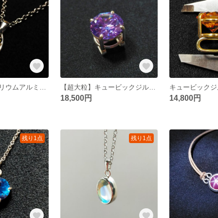
ＹＡＧ（イットリウムアルミニウムガーネット）3.5のペンダント【既成枠+飾り枠】
【超大粒】キュービックジルコニア51ctの帯留め飾り
18,500円
14,800円
残り1点
残り1点