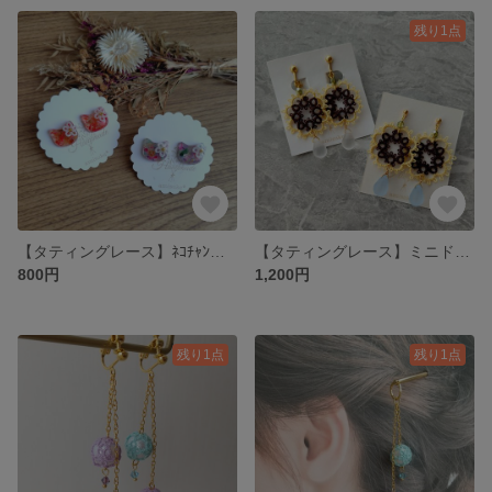
残り1点
【タティングレース】ﾈｺﾁｬﾝの耳飾り（ボタニカル）
【タティングレース】ミニドイリーの耳飾り（向日葵）
800円
1,200円
残り1点
残り1点