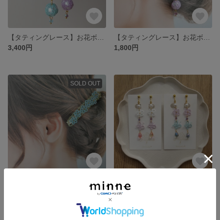
【タティングレース】お花ボールの耳飾り（紫陽花）
【タティングレース】お花ボールの簪（かんざし）（紫陽花）
3,400円
1,800円
SOLD OUT
【タティングレース】勿忘草のバレッタ
タティングレースの耳飾り【花雫】
1,800円
1,800円