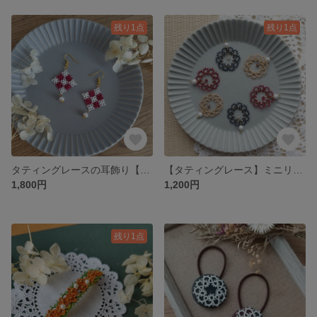
残り1点
残り1点
タティングレースの耳飾り【市松】
【タティングレース】ミニリースのキラキラ耳飾り
1,800円
1,200円
残り1点