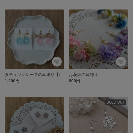
タティングレースの耳飾り【tea party】
お花畑の耳飾り
1,200円
800円
SOLD OUT