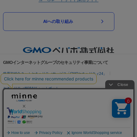
AIへの取り組み
GMOインターネットグループのセキュリティ事業について
世界初総合ネットセキュリティサービス「GMOセキュリティ24」
パスワード漏洩診断
Webサイトリスク診断
セキュリティ相談AIチャットボット
実在証明・盗聴対策
サイバー攻撃対策（GMOサイバーセキュリティ byイエラエ）
サイバー攻撃対策（GMO Flatt Security）
なりすまし対策
セキュリティ事業の軌跡