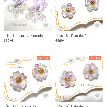
【No.11】aurora × purple
【No.18】Fata dei Fiori
650円
650円
残り1点
残り1点
【No.17】Fata dei Fiori
【No.16】Fata dei Fiori