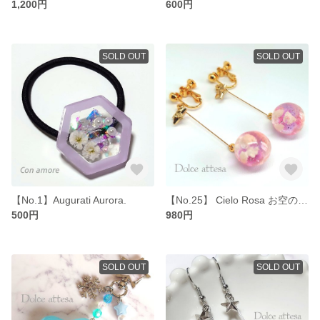
1,200円
600円
SOLD OUT
SOLD OUT
【No.1】Augurati Aurora.
【No.25】 Cielo Rosa お空のイヤリング
500円
980円
SOLD OUT
SOLD OUT