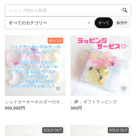
すべて
販売中
残り1点
シェイカーキーホルダーのオーダーについて
- ̀͏̗🎁 ́͏̖- ギフトラッピング
500,000円
300円
SOLD OUT
SOLD OUT