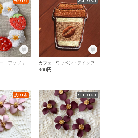
残り1点
SOLD OUT
いちご イエロー アップリケ ワッペン 苺 いちご 花
カフェ ワッペン＊テイクアウトカップ アップリケ
300円
残り1点
SOLD OUT