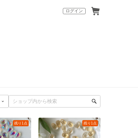
ログイン
残り1点
残り1点