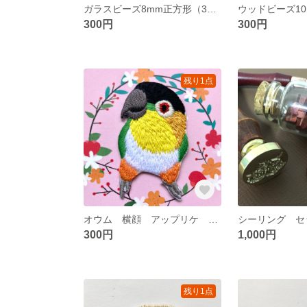
ガラスビーズ8mm正方形（30個セット） イリディセント 玉虫色 スクエア
300円
300円
残り1点
オウム 横顔 アップリケ ワッペン
300円
1,000円
残り1点