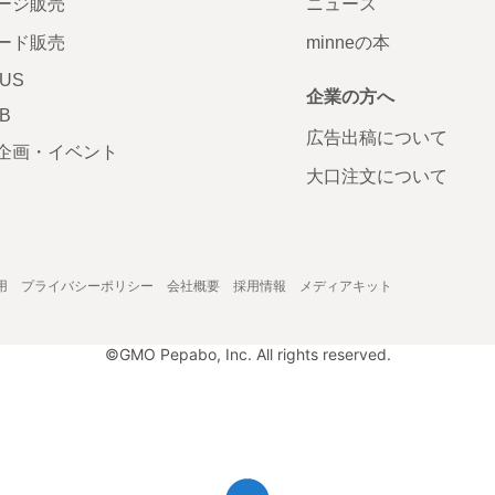
ージ販売
ニュース
ード販売
minneの本
LUS
企業の方へ
AB
広告出稿について
企画・イベント
大口注文について
用
プライバシーポリシー
会社概要
採用情報
メディアキット
©GMO Pepabo, Inc. All rights reserved.