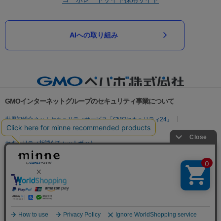
AIへの取り組み
GMOインターネットグループのセキュリティ事業について
世界初総合ネットセキュリティサービス「GMOセキュリティ24」
パスワード漏洩診断
Webサイトリスク診断
セキュリティ相談AIチャットボット
実在証明・盗聴対策
サイバー攻撃対策（GMOサイバーセキュリティ byイエラエ）
サイバー攻撃対策（GMO Flatt Security）
なりすまし対策
セキュリティ事業の軌跡