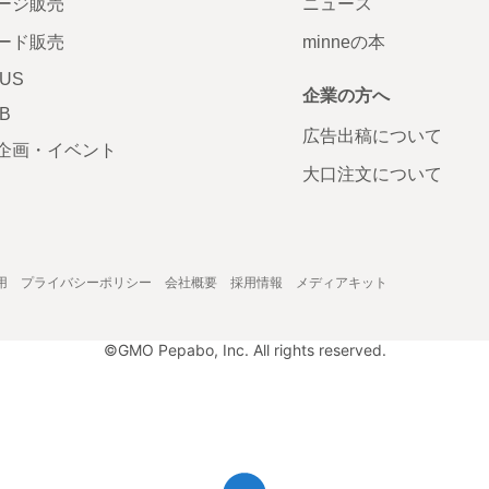
ージ販売
ニュース
ード販売
minneの本
LUS
企業の方へ
AB
広告出稿について
企画・イベント
大口注文について
用
プライバシーポリシー
会社概要
採用情報
メディアキット
©GMO Pepabo, Inc. All rights reserved.