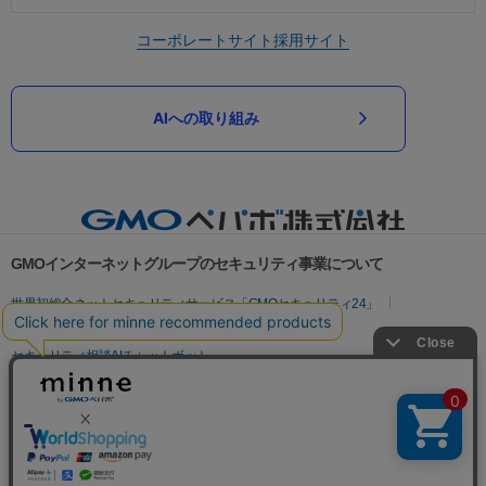
コーポレートサイト
採用サイト
AIへの取り組み
GMOインターネットグループのセキュリティ事業について
世界初総合ネットセキュリティサービス「GMOセキュリティ24」
パスワード漏洩診断
Webサイトリスク診断
セキュリティ相談AIチャットボット
実在証明・盗聴対策
サイバー攻撃対策（GMOサイバーセキュリティ byイエラエ）
サイバー攻撃対策（GMO Flatt Security）
なりすまし対策
セキュリティ事業の軌跡