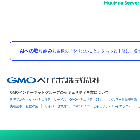
AIへの取り組み
お客様の「やりたいこと」をもっと手軽に。各サ
GMOインターネットグループのセキュリティ事業について
世界初総合ネットセキュリティサービス「GMOセキュリティ24」
パスワード漏洩診断
実在証明・盗聴対策
サイバー攻撃対策（GMOサイバーセキュリティ byイエラエ）