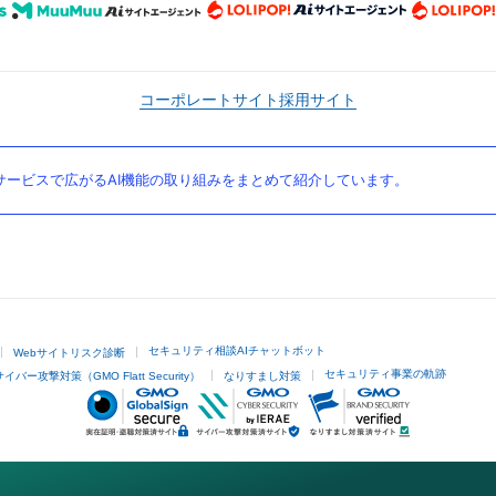
コーポレートサイト
採用サイト
ービスで広がるAI機能の取り組みをまとめて紹介しています。
セキュリティ相談AIチャットボット
Webサイトリスク診断
セキュリティ事業の軌跡
サイバー攻撃対策（GMO Flatt Security）
なりすまし対策