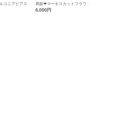
ルコニアピアス
再販❤︎マーキスカットフラワーヘッドドレス＊ハンドメイド 結婚式 ブライダル 髪飾り 二次会
6,000円