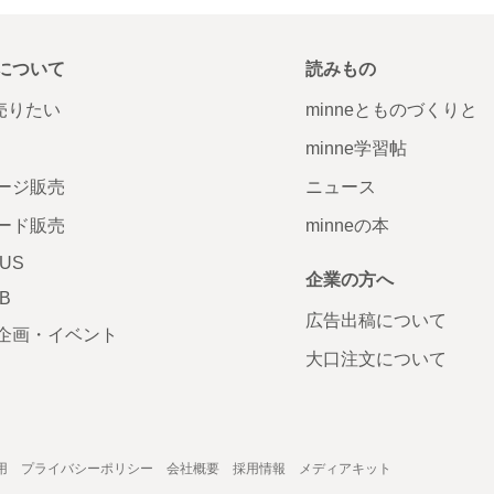
について
読みもの
で売りたい
minneとものづくりと
minne学習帖
ージ販売
ニュース
ード販売
minneの本
LUS
企業の方へ
AB
広告出稿について
企画・イベント
大口注文について
用
プライバシーポリシー
会社概要
採用情報
メディアキット