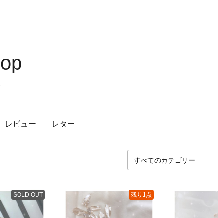
hop
❁
レビュー
レター
SOLD OUT
残り1点