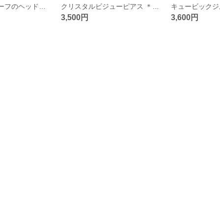
再販❤︎パールリーフのヘッドドレス＊ハンドメイド 結婚式 二次会 ウェディングヘッドドレス
クリスタルビジューピアス ＊ハンドメイド 結婚式 二次会 ブライダル
キュービックジ
3,500円
3,600円