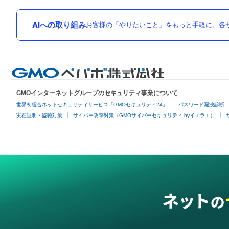
AIへの取り組み
お客様の「やりたいこと」をもっと手軽に。各サ
GMOインターネットグループのセキュリティ事業について
世界初総合ネットセキュリティサービス「GMOセキュリティ24」
パスワード漏洩診断
実在証明・盗聴対策
サイバー攻撃対策（GMOサイバーセキュリティ byイエラエ）