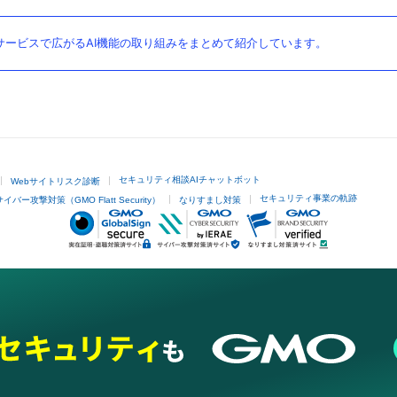
ービスで広がるAI機能の取り組みをまとめて紹介しています。
セキュリティ相談AIチャットボット
Webサイトリスク診断
セキュリティ事業の軌跡
サイバー攻撃対策（GMO Flatt Security）
なりすまし対策