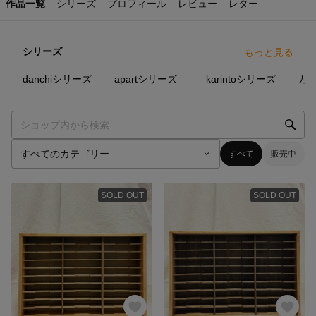
作品一覧
シリーズ
プロフィール
レビュー
レター
シリーズ
もっと見る
32
点
3
点
10
点
danchiシリーズ
apartシリーズ
karintoシリーズ
すべて
販売中
SOLD OUT
SOLD OUT