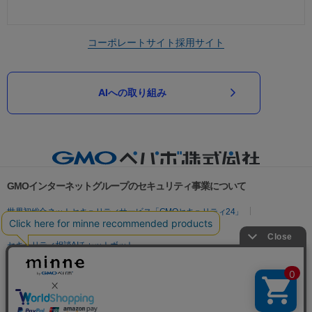
コーポレートサイト
採用サイト
AIへの取り組み
GMOインターネットグループのセキュリティ事業について
世界初総合ネットセキュリティサービス「GMOセキュリティ24」
パスワード漏洩診断
Webサイトリスク診断
セキュリティ相談AIチャットボット
実在証明・盗聴対策
サイバー攻撃対策（GMOサイバーセキュリティ byイエラエ）
サイバー攻撃対策（GMO Flatt Security）
なりすまし対策