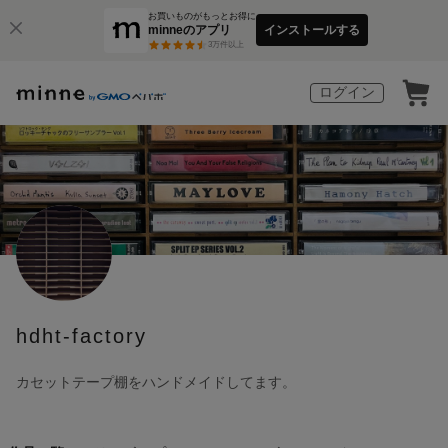
お買いものがもっとお得に
minneのアプリ
インストールする
3
万件以上
ログイン
hdht-factory
カセットテープ棚をハンドメイドしてます。