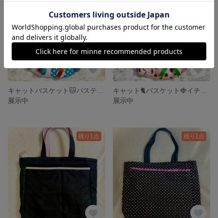
キャットバスケット🐱パステルハート♡
キャット🐈バスケット🍓イチゴ🍓
展示中
展示中
残り1点
残り1点