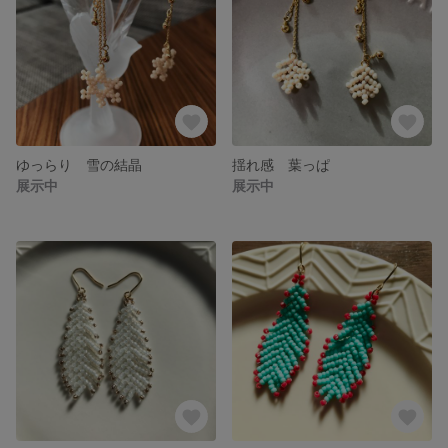
ゆっらり 雪の結晶
揺れ感 葉っぱ
展示中
展示中