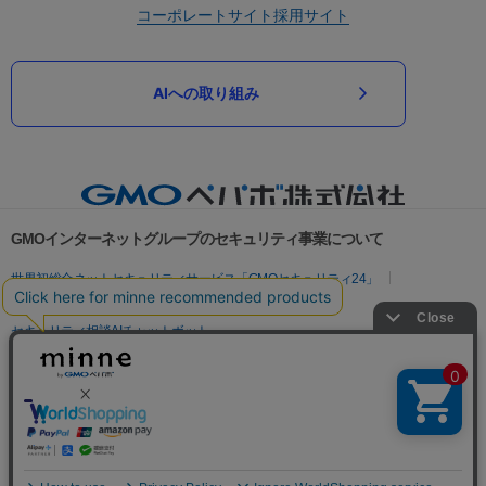
コーポレートサイト
採用サイト
AIへの取り組み
GMOインターネットグループのセキュリティ事業について
世界初総合ネットセキュリティサービス「GMOセキュリティ24」
パスワード漏洩診断
Webサイトリスク診断
セキュリティ相談AIチャットボット
実在証明・盗聴対策
サイバー攻撃対策（GMOサイバーセキュリティ byイエラエ）
サイバー攻撃対策（GMO Flatt Security）
なりすまし対策
セキュリティ事業の軌跡