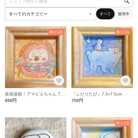
すべて
販売中
残り1点
残り1点
疫病退散！アマビエちゃん 7.5×7.5cm
『ふたりたび』7.5×7.5cm
650円
750円
残り1点