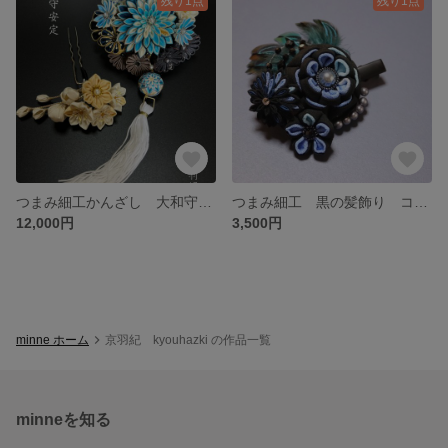
残り1点
残り1点
つまみ細工かんざし 大和守安定
つまみ細工 黒の髪飾り コサージュにも
12,000円
3,500円
minne ホーム
京羽紀 kyouhazki の作品一覧
minneを知る