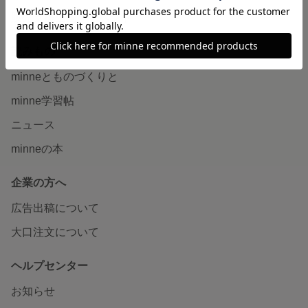
販売支援企画・イベント
読みもの
minneとものづくりと
minne学習帖
ニュース
minneの本
企業の方へ
広告出稿について
大口注文について
ヘルプセンター
お知らせ