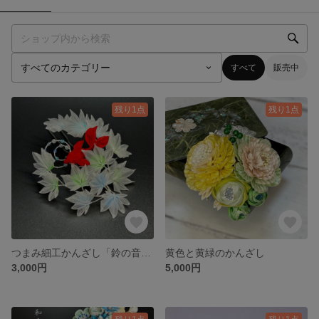
すべて
販売中
残り1点
残り1点
つまみ細工かんざし「鈴の音〜涼〜」
黄色と黄緑のかんざし
3,000円
5,000円