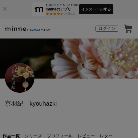
お買いものがもっとお得に
minneのアプリ
インストールする
3
万件以上
ログイン
京羽紀 kyouhazki
作品一覧
シリーズ
プロフィール
レビュー
レター