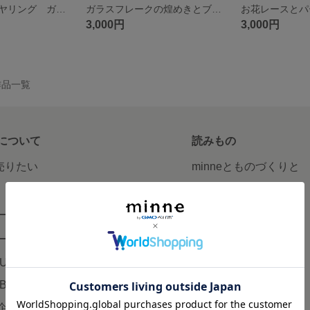
雫の煌めき イヤリング ガラスフレークとパール調ビーズ3連の透明感のある軽いイヤリング
ガラスフレークの煌めきとブルーのコントラストピアス「時空の蓮しずく」 #軽い#アレルギーフリー
3,000円
3,000円
作品一覧
について
読みもの
で売りたい
minneとものづくりと
minne学習帖
ージ販売
ニュース
ード販売
minneの本
LUS
企業の方へ
AB
広告出稿について
企画・イベント