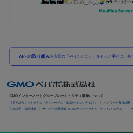
AIへの取り組み
お客様の「やりたいこと」をもっと手軽に。各サ
GMOインターネットグループのセキュリティ事業について
世界初総合ネットセキュリティサービス「GMOセキュリティ24」
パスワード漏洩診断
実在証明・盗聴対策
サイバー攻撃対策（GMOサイバーセキュリティ byイエラエ）