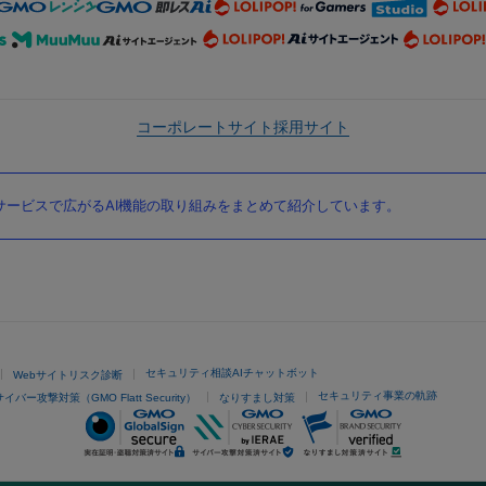
コーポレートサイト
採用サイト
ービスで広がるAI機能の取り組みをまとめて紹介しています。
セキュリティ相談AIチャットボット
Webサイトリスク診断
セキュリティ事業の軌跡
サイバー攻撃対策（GMO Flatt Security）
なりすまし対策