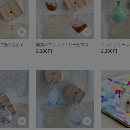
ガラスフレークで蓮の池をイメージした雫
藤紫のアシンメトリーピアス イヤリング 丸型、四角型
2,300円
2,300円