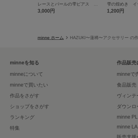
レースとパールの雫ピアス ゴールドコーティングしてあり華やかな 普段使いから 華やかな場面にも
3,000円
1,200円
minne ホーム
HAZUKI〜蓮稀〜アクセサリー の
minneを知る
作品販売
minneについて
minne
minneで買いたい
食品販売
作品をさがす
ヴィンテ
ショップをさがす
ダウンロ
minne P
ランキング
minne L
特集
販売支援