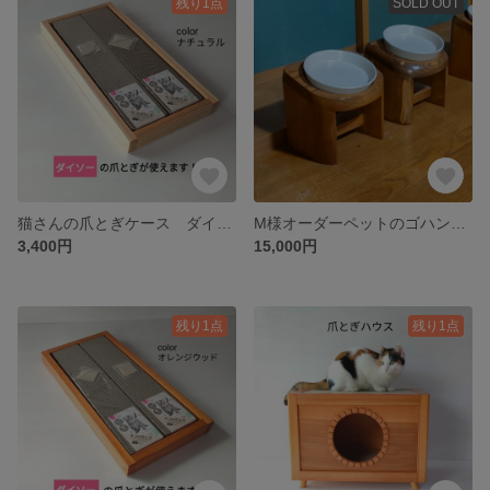
残り1点
SOLD OUT
猫さんの爪とぎケース ダイソー爪とぎ
M様オーダーペットのゴハン台3点セット
3,400円
15,000円
残り1点
残り1点