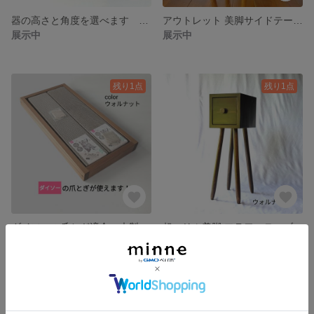
器の高さと角度を選べます ペットのゴハン台
アウトレット 美脚サイドテーブル フラワーテーブル
展示中
展示中
残り1点
残り1点
ダイソーの爪とぎ適合、木製爪とぎケース
超スリム美脚 フラワーテーブル Ray’s model
3,400円
12,800円
残り1点
残り1点