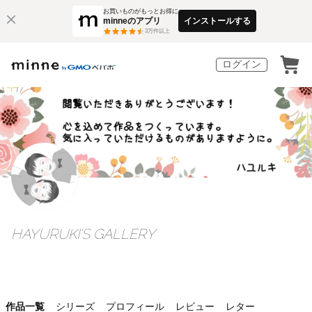
お買いものがもっとお得に
minneのアプリ
インストールする
3
万件以上
ログイン
HAYURUKI'S GALLERY
作品一覧
シリーズ
プロフィール
レビュー
レター