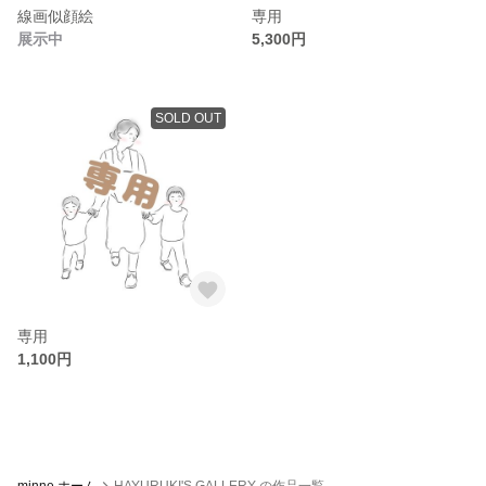
線画似顔絵
専用
展示中
5,300円
SOLD OUT
専用
1,100円
minne ホーム
HAYURUKI'S GALLERY の作品一覧