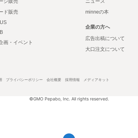
ージ販売
ニュース
ード販売
minneの本
LUS
企業の方へ
AB
広告出稿について
企画・イベント
大口注文について
用
プライバシーポリシー
会社概要
採用情報
メディアキット
©GMO Pepabo, Inc. All rights reserved.