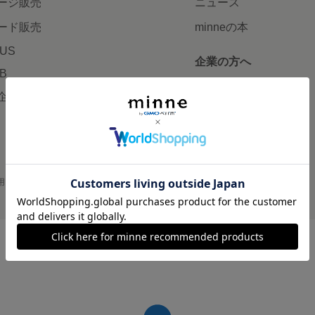
ージ販売
ニュース
ード販売
minneの本
LUS
企業の方へ
AB
広告出稿について
企画・イベント
大口注文について
用
プライバシーポリシー
会社概要
採用情報
メディアキット
©GMO Pepabo, Inc. All rights reserved.