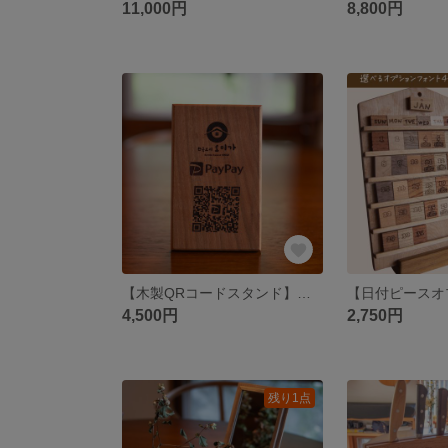
11,000円
8,800円
【木製QRコードスタンド】店舗用ディスプレイ｜無垢材｜ロゴ・QRコード彫刻対応｜手作り ギフト 贈り物 店舗用 開店祝い 国産天然木（さくら）無垢材 木製
4,500円
2,750円
残り1点