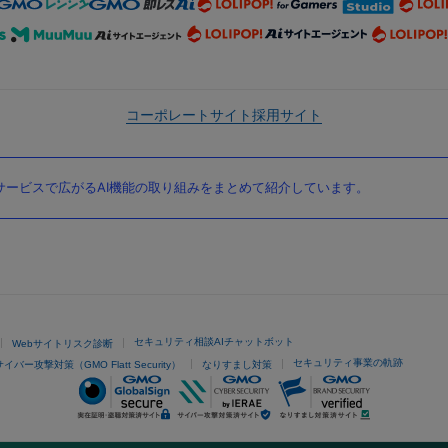
コーポレートサイト
採用サイト
ービスで広がるAI機能の取り組みをまとめて紹介しています。
セキュリティ相談AIチャットボット
Webサイトリスク診断
セキュリティ事業の軌跡
サイバー攻撃対策（GMO Flatt Security）
なりすまし対策