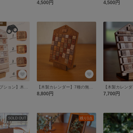
4,500円
4,500円
【日付ピースオプション】木製万年カレンダー用｜吊り下げ式／スライド式対応｜選べる4種デザイン｜1〜31日セット｜本体別売
【木製カレンダー】7種の無垢材・吊り下げ式万年カレンダー｜壁掛け 卓上｜手作り ギフト 贈り物 店舗用 開店祝いにも
8,800円
7,700円
SOLD OUT
残り1点