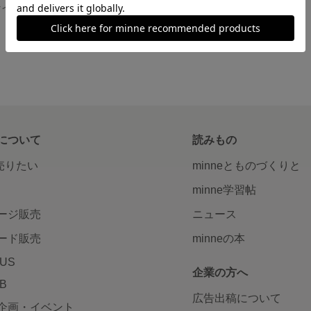
舟のプレート”セイルプレート”/Sail Plate – A One-of-a-Kind Wooden Plate
について
読みもの
で売りたい
minneとものづくりと
minne学習帖
ージ販売
ニュース
ード販売
minneの本
LUS
企業の方へ
AB
広告出稿について
企画・イベント