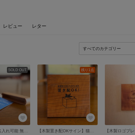
レビュー
レター
SOLD OUT
残り1点
木製 名刺入れ 名入れ可能 無垢材 カエデ 手作り 名刺ケース 記念品 ギフト 就職祝い 開業祝い 115×70×18mm 約67g
【木製置き配OKサイン】猫イラスト入り｜玄関プレート・宅配ボックス用｜国産天然木 山さくら｜手作り 一点物 表札風 インテリア ギフトにおすすめ