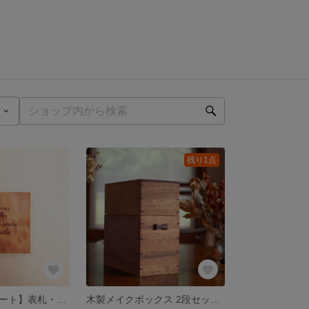
残り1点
【木製ロゴプレート】表札・店舗用サイン｜国産天然木 山さくら使用｜ロゴ彫刻対応｜手作り ギフト 贈り物 店舗用
木製メイクボックス 2段セット｜天然木 クルミ／タモ使用｜鏡付き蓋・仕切り付き収納｜化粧品収納・卓上小型ドレッサー