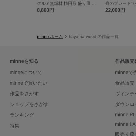
クルミ無垢材 楕円形 盛り皿 木のお皿 手作り 木製食器 オイルフィニッシュ ナチュラルデザイン 食卓を彩る温かみのある器 (#18)
8,800円
22,000円
minne ホーム
hayama-wood の作品一覧
minneを知る
作品販売
minneについて
minne
minneで買いたい
食品販売
作品をさがす
ヴィンテ
ショップをさがす
ダウンロ
minne P
ランキング
minne L
特集
販売支援