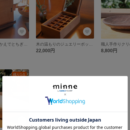
シンメトリーのかえでとちぎりの包丁スタンド｜木製ブックマッチデザイン＆ローズウッド使用｜キッチン収納＆ナイフブロック｜日本製 Symmetrical Maple Knife stands
木の温もりのジュエリーボックス（くるみ） 木製ジュエリーボックス アクセサリー収納 くるみ 無垢材 マホガニー 鏡付き
22,000円
8,800円
残り1点