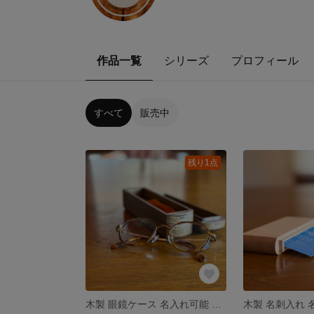
作品一覧
シリーズ
プロフィール
すべて
販売中
残り1点
木製 眼鏡ケース 名入れ可能 無垢材 神代タモ 手作り メガネケース 木箱 記念品 ギフト 170×42×55mm 約101g ハンドメイド