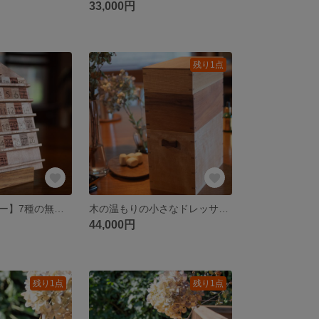
33,000円
残り1点
【木製カレンダー】7種の無垢材・スライド式万年カレンダー｜壁掛け 卓上｜手作り ギフト 贈り物 店舗用 開店祝いにも
木の温もりの小さなドレッサー。(タモ（黄）←くるみ（茶）←カエデ(白）） ジュエリー・アンド・メイクボックス 小さなドレッサー 木製 ジュエリーボックス メイクボックス 鏡付き アクセサリー収納 無垢
44,000円
残り1点
残り1点