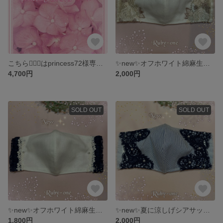
こちら💁🏻‍♀️はprincess72様専用ページです
✨new✨オフホワイト綿麻生地にベージュローズレースが素敵なマダムのマスク
4,700円
2,000円
SOLD OUT
SOLD OUT
✨new✨オフホワイト綿麻生地にネイビーレースフリルとパールがシンプルで可愛い💕マダムのマスク
✨new✨夏に涼しげシアサッカー生地にネイビーの幅広レースとパールがエレガントなマダムのマスク
1,800円
2,000円