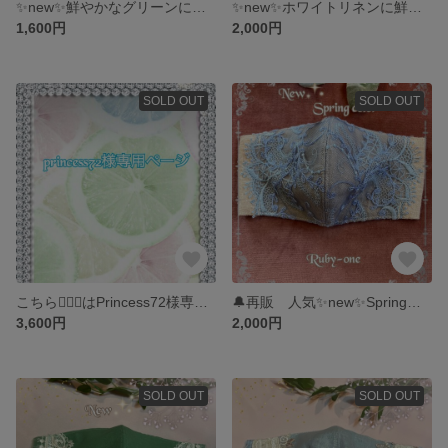
✨new✨鮮やかなグリーンに人気ローズレースクリームが素敵なマダムのマスク
✨new✨ホワイトリネンに鮮やかブルーフリルとお花🌼が可愛い💕マダムのマスク last 1点
1,600円
2,000円
SOLD OUT
SOLD OUT
こちら💁🏻‍♀️はPrincess72様専用ページです
🔔再販 人気✨new✨Spring🌸ベージュリネンにデニムブルーのチュールレースが素敵なマダムのマスク
3,600円
2,000円
SOLD OUT
SOLD OUT