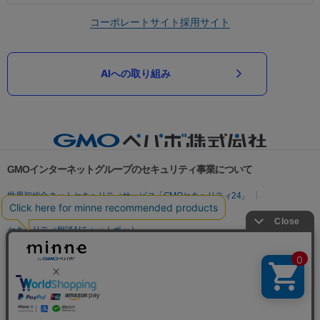
コーポレートサイト
採用サイト
AIへの取り組み
GMOインターネットグループのセキュリティ事業について
世界初総合ネットセキュリティサービス「GMOセキュリティ24」
パスワード漏洩診断
Webサイトリスク診断
セキュリティ相談AIチャットボット
実在証明・盗聴対策
サイバー攻撃対策（GMOサイバーセキュリティ byイエラエ）
サイバー攻撃対策（GMO Flatt Security）
なりすまし対策
セキュリティ事業の軌跡