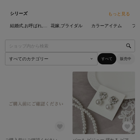
シリーズ
もっと見る
81
点
69
点
27
点
結婚式,お呼ばれ,オケージョン
花嫁,ブライダル
カラーアイテム
すべて
販売中
ご購入前にご確認ください
パール ビジュー 揺れる ピアス イヤリング ［ 結婚式 ウェディング お呼ばれ 花嫁 ブライダル ］