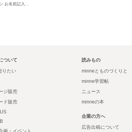
乗り物柄エプロン お名前記入欄あり
について
読みもの
で売りたい
minneとものづくりと
minne学習帖
ージ販売
ニュース
ード販売
minneの本
LUS
企業の方へ
AB
広告出稿について
企画・イベント