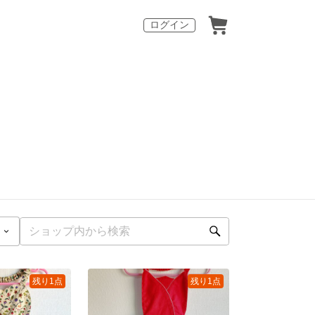
ログイン
残り1点
残り1点