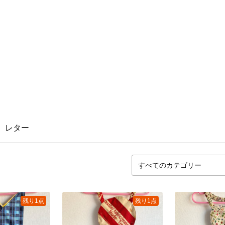
レター
残り1点
残り1点