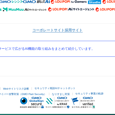
コーポレートサイト
採用サイト
ービスで広がるAI機能の取り組みをまとめて紹介しています。
セキュリティ相談AIチャットボット
Webサイトリスク診断
セキュリティ事業の軌跡
サイバー攻撃対策（GMO Flatt Security）
なりすまし対策