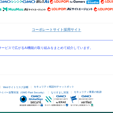
コーポレートサイト
採用サイト
ービスで広がるAI機能の取り組みをまとめて紹介しています。
セキュリティ相談AIチャットボット
Webサイトリスク診断
セキュリティ事業の軌跡
サイバー攻撃対策（GMO Flatt Security）
なりすまし対策