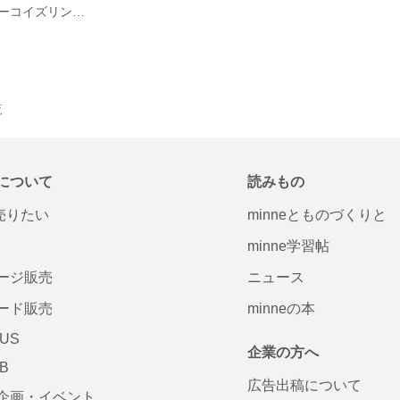
【送料無料】ターコイズリングピアス
覧
について
読みもの
で売りたい
minneとものづくりと
minne学習帖
ージ販売
ニュース
ード販売
minneの本
LUS
企業の方へ
AB
広告出稿について
企画・イベント