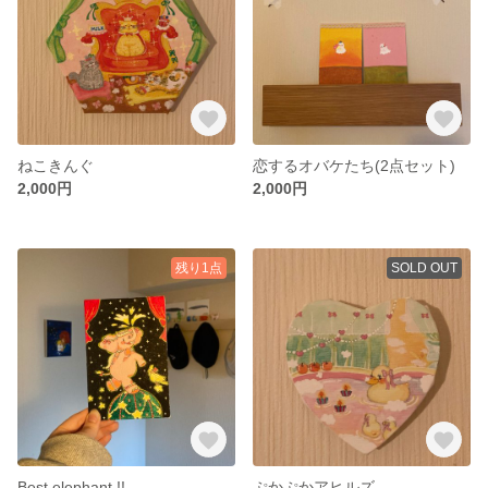
ねこきんぐ
恋するオバケたち(2点セット)
2,000円
2,000円
残り1点
SOLD OUT
Best elephant !!
ぷかぷかアヒルズ