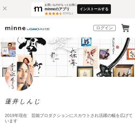
お買いものがもっとお得に
minneのアプリ
インストールする
3
万件以上
ログイン
蓮井しんじ
2019年現在 芸能プロダクションにスカウトされ活躍の幅を広げて
います