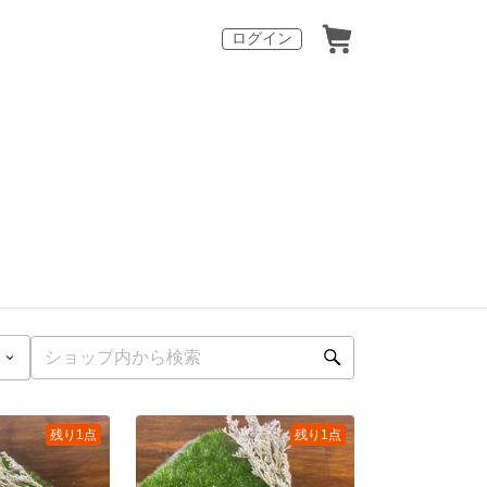
ログイン
残り1点
残り1点