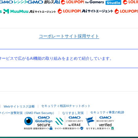
コーポレートサイト
採用サイト
ービスで広がるAI機能の取り組みをまとめて紹介しています。
セキュリティ相談AIチャットボット
Webサイトリスク診断
セキュリティ事業の軌跡
サイバー攻撃対策（GMO Flatt Security）
なりすまし対策