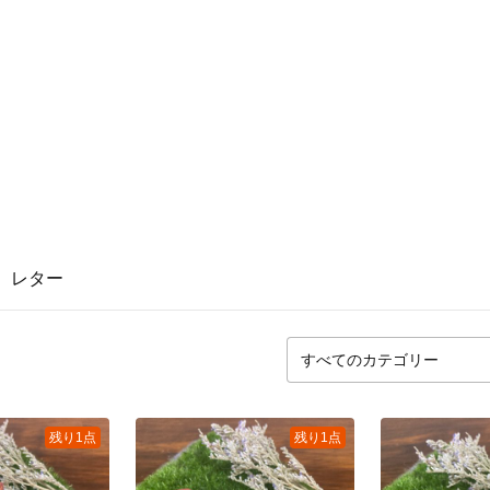
レター
残り1点
残り1点