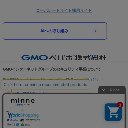
コーポレートサイト
採用サイト
AIへの取り組み
GMOインターネットグループのセキュリティ事業について
世界初総合ネットセキュリティサービス「GMOセキュリティ24」
パスワード漏洩診断
Webサイトリスク診断
セキュリティ相談AIチャットボット
実在証明・盗聴対策
サイバー攻撃対策（GMOサイバーセキュリティ byイエラエ）
サイバー攻撃対策（GMO Flatt Security）
なりすまし対策
セキュリティ事業の軌跡