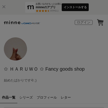
お買いものがもっとお得に
minneのアプリ
インストールする
3
万件以上
ログイン
✩ ＨＡＲＵＷＯ ✩ Fancy goods shop
始めたばかりですᐛ ;)
作品一覧
シリーズ
プロフィール
レター