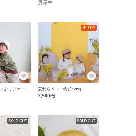
展示中
残り1点
【受注製作】たっぷりファーのコロンハット
麦わらベレー帽(54cm)
2,500円
SOLD OUT
SOLD OUT