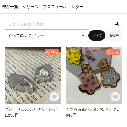
作品一覧
シリーズ
プロフィール
レター
すべて
販売中
残り1点
残り1点
グレージュcolorとクリアのデザインポストpierce✨
くすみpinkのレオパなヘアクリップ♡
1,250円
840円