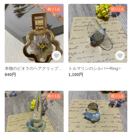
残り1点
残り1点
本物のビオラのヘアクリップ𓂃𖤥𖥧𖥣⋆*
トルマリンのシルバーRing✨
840円
1,100円
残り1点
残り1点