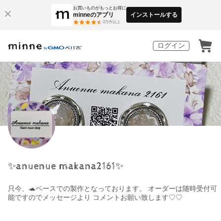
お買いものがもっとお得に
minneのアプリ
インストールする
3
万件以上
ログイン
✨anuenue makana2161✨
只今、🐢ペースでの製作となっております。 オーダーは随時受付可
能ですのでメッセージより コメントお願い致します♡♡