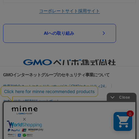
コーポレートサイト
採用サイト
AIへの取り組み
GMOインターネットグループのセキュリティ事業について
世界初総合ネットセキュリティサービス「GMOセキュリティ24」
パスワード漏洩診断
Webサイトリスク診断
セキュリティ相談AIチャットボット
実在証明・盗聴対策
サイバー攻撃対策（GMOサイバーセキュリティ byイエラエ）
サイバー攻撃対策（GMO Flatt Security）
なりすまし対策
セキュリティ事業の軌跡