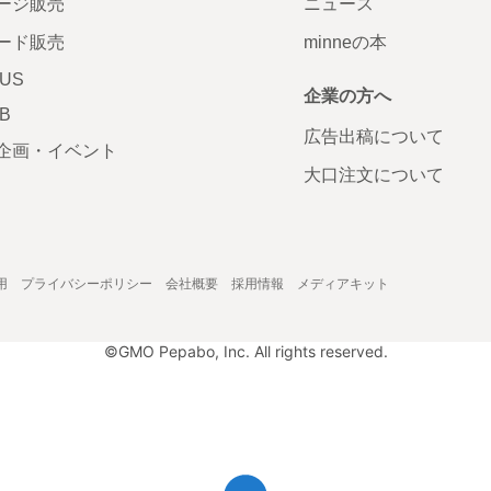
ージ販売
ニュース
ード販売
minneの本
LUS
企業の方へ
AB
広告出稿について
企画・イベント
大口注文について
用
プライバシーポリシー
会社概要
採用情報
メディアキット
©GMO Pepabo, Inc. All rights reserved.