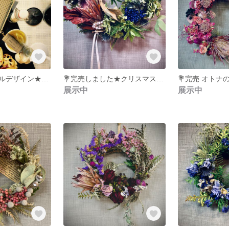
★完全オリジナルデザイン★さりげなく手にしたい★人気1番カラー★オシャレさんのミンティアケース★
💐完売しました★クリスマス★ドライフラワーのリース★プロテア★オサレ リース★ギフトにもOK★
展示中
展示中