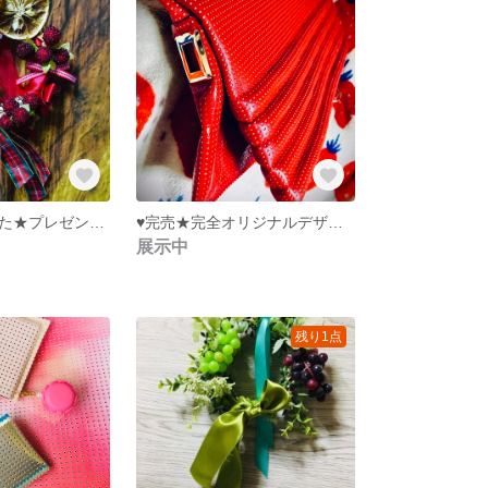
★完売致しました★プレゼントに最適★真っ赤なベリー&シナモン★
♥️完売★完全オリジナルデザインです！★ボリューム クラッチ★受注製作承ります★パンチングエナメルを小脇に★オシャレさんのためのごきげんアイテム★
展示中
残り1点