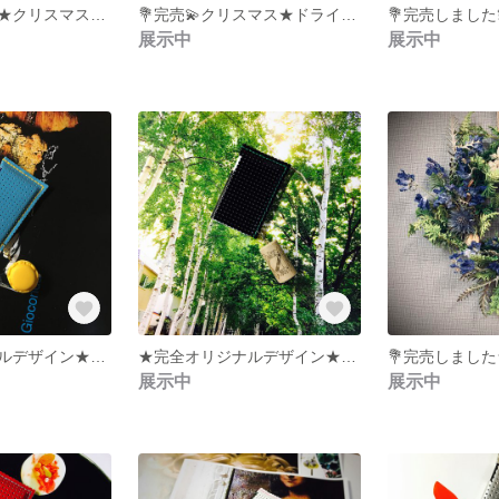
💐完売しました★クリスマス★ドライフラワーのリース★ピンクペッパー★オサレリース★
💐完売💫クリスマス★ドライフラワー リース★オトナパープル★ギフト&ご褒美にも★おうち時間の癒し★
展示中
展示中
★完全オリジナルデザイン★入荷しました！★人気色が復活★さりげなく手にしたい★オシャレさんのミンティアケース★
★完全オリジナルデザイン★春だから、今こそ手にしたい★オシャレさんのミンティアケース★
展示中
展示中