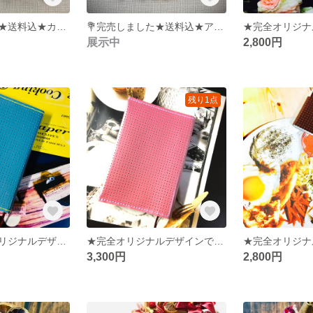
💐完売しました★送料込★カラフルリース★ドライフラワー★ギフト&ご褒美に★バラ尽くし★
💐完売しました★送料込★アジサイとモスのグリーンリース★ドライフラワー★ギフト&ご褒美に★ミニリース★
展示中
2,800円
残り1点
🩵完売★完全オリジナルデザインです！ラスト一点★完全オリジナルデザイン！★オシャレさんのブックカバー★お揃いのミンティアケースもプレゼントに最適★
★完全オリジナルデザインです！プレゼントにも最適★さりげなく手にしたい★オシャレさんのブックカバー★お揃いの小物もかわいい！
3,300円
2,800円