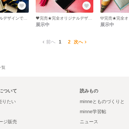
★完全オリジナルデザインです！さりげなく手にしたい★新調しよう☆受注承ります★オシャレさんのキーケース★プレゼントにも最適☆
🖤完売★完全オリジナルデザイン★受注承ります★春に持ちたいキーケース★プレゼントにも最適★
展示中
展示中
前へ
1
2
次へ
一覧
について
読みもの
で売りたい
minneとものづくりと
minne学習帖
ージ販売
ニュース