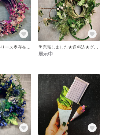
💐完売 オトナのリース🌟存在感のあるクリスマスリース★送料込★winterリース★ピンク ピンク ピンクのリース★ドライフラワー★オサレさんにカワイイギフト&ご褒美にも★おうち時間の癒し★
💐完売しました★送料込★グリーン尽くし★ドライフラワー★オサレ カッコイイ★ギフト&ご褒美にも★おうち時間の癒し★
展示中