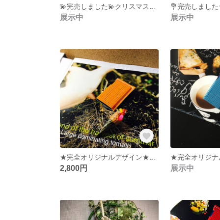
💫完売しました💫クリスマスリース★送料込★ひまわりアンティークなリース★ドライフラワー★オトナ カワイイ★ギフト&ご褒美にも★おうち時間の癒し★
展示中
展示中
★完全オリジナルデザイン★さりげなく手にしたい★オシャレさんのミンティアケース★
2,800円
展示中