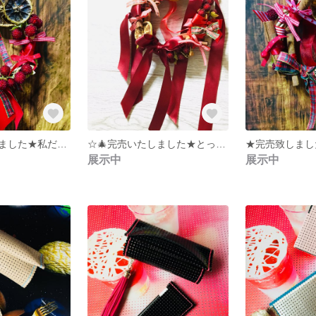
☆🎄完売いたしました★私だけのお気に入りリース★プレゼントにも最適★真っ赤なベリー&シナモン★
☆🎄完売いたしました★とっておき贅沢リース★プレゼントにも最適★真っ赤なベリー&シナモン&リボン★
展示中
展示中