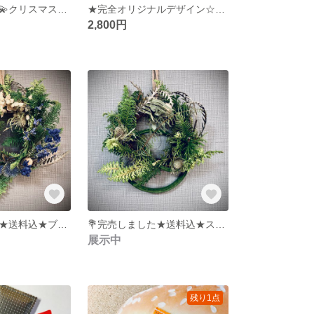
💐完売しました💫クリスマスリース★送料込★ブルーのドライフラワー リース★オトナ カワイイ★ギフト&ご褒美にも★おうち時間の癒し★
★完全オリジナルデザイン☆さりげなく手にしたい★オシャレさんのミンティアケース☆プレゼントに最適★
2,800円
💐完売しました★送料込★ブルーのナチュラルリース★ドライフラワー★ギフト&ご褒美にも★
💐完売しました★送料込★スタッキー グリーンリース★ドライフラワー★ギフト&ご褒美に★ミニリース★
展示中
残り1点